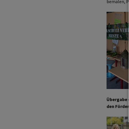
bemalen, P
Übergabe d
den Förder