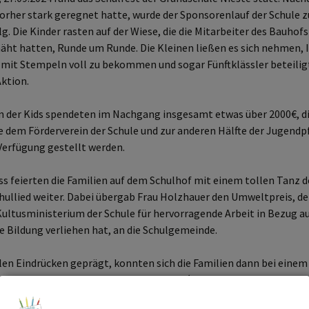
orher stark geregnet hatte, wurde der Sponsorenlauf der Schule 
lg. Die Kinder rasten auf der Wiese, die die Mitarbeiter des Bauhofs
äht hatten, Runde um Runde. Die Kleinen ließen es sich nehmen, 
er
Neues vom Förderverein
 mit Stempeln voll zu bekommen und sogar Fünftklässler beteilig
ieste
Aktion.
n der Kids spendeten im Nachgang insgesamt etwas über 2000€, di
e dem Förderverein der Schule und zur anderen Hälfte der Jugendp
Verfügung gestellt werden.
s feierten die Familien auf dem Schulhof mit einem tollen Tanz d
ullied weiter. Dabei übergab Frau Holzhauer den Umweltpreis, de
ultusministerium der Schule für hervorragende Arbeit in Bezug a
 Bildung verliehen hat, an die Schulgemeinde.
len Eindrücken geprägt, konnten sich die Familien dann bei eine
t hervorragend organisierten Elterncafé stärken und in den Klass
 einen Barfußpfad, Aktionen des Naturvereins und der Natur-AG, S