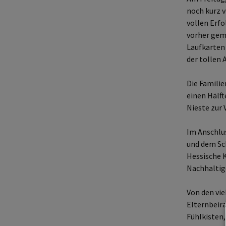
noch kurz v
Downloads
vollen Erfo
vorher gem
Förderverein d
Laufkarten
Grundschule N
der tollen 
Die Familie
einen Hälft
Nieste zur 
Im Anschlus
und dem Sch
Hessische K
Nachhaltige
Von den vie
Elternbeira
Fühlkisten,