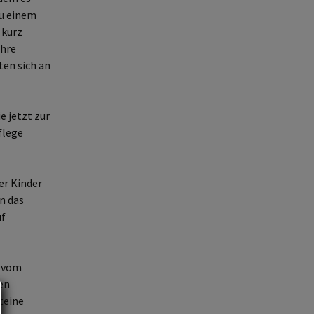
zu einem
 kurz
Ihre
ten sich an
e jetzt zur
flege
er Kinder
n das
uf
m vom
en
teine