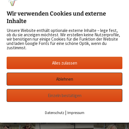
ortemonnaies aus Milchtüten und Traumfänger basteln.
Wir verwenden Cookies und externe
Inhalte
Unsere Website enthält optionale externe Inhalte – lege fest,
ob du sie anzeigen möchtest. Wir erstellen keine Nutzerprofile,
wir benötigen nur einige Cookies für die Funktion der Website
und laden Google Fonts für eine schöne Optik, wenn du
zustimmst.
Alles zulassen
Ablehnen
Einzeln bestätigen
er Spendengelder vom Sponsorenlauf an Herrn Grabow und – s
verein – Frau Huss.
|
Datenschutz
Impressum