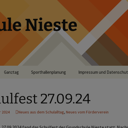
le Nieste
Ganztag
Sporthallenplanung
Impressum und Datenschut
für Eltern
Mittagessen
ulfest 27.09.24
m
Erste Informationen zum
Ganztag 2025/26
r 2024
Neues aus dem Schulalltag
,
Neues vom Förderverein
ht
Betreuung
Arbeitsgemeinschaften
 27.09.2024 fand das Schulfest der Grundschule Nieste statt. Nac
dschule