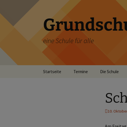
Zum
Inhalt
springen
Grundschu
eine Schule für alle
Startseite
Termine
Die Schule
Informationen 
Sch
Neues aus de
Schulalltag
10. Oktobe
Unser Unterric
Am Freitag,
Team der Grun