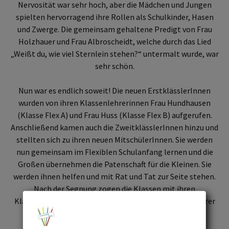
Nervosität war sehr hoch, aber die Mädchen und Jungen
spielten hervorragend ihre Rollen als Schulkinder, Hasen
und Zwerge. Die gemeinsam gehaltene Predigt von Frau
Holzhauer und Frau Albroscheidt, welche durch das Lied
„Weißt du, wie viel Sternlein stehen?“ untermalt wurde, war
sehr schön.
Nun war es endlich soweit! Die neuen ErstklässlerInnen
wurden von ihren Klassenlehrerinnen Frau Hundhausen
(Klasse Flex A) und Frau Huss (Klasse Flex B) aufgerufen.
Anschließend kamen auch die ZweitklässlerInnen hinzu und
stellten sich zu ihren neuen MitschülerInnen. Sie werden
nun gemeinsam im Flexiblen Schulanfang lernen und die
Großen übernehmen die Patenschaft für die Kleinen. Sie
werden ihnen helfen und mit Rat und Tat zur Seite stehen.
Nach der Segnung zogen die Klassen mit ihren
Klassenlehrerinnen aus der Kirche aus und gingen zu ihrer
ersten Schulstunde in die Schule. Stolz trugen die
ErstklässlerInnen ihren neuen Ranzen.